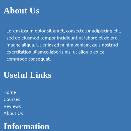
About Us
Lorem ipsum dolor sit amet, consectetur adipiscing elit,
sed do eiusmod tempor incididunt ut labore et dolore
magna aliqua. Ut enim ad minim veniam, quis nostrud
exercitation ullamco laboris nisi ut aliquip ex ea
commodo consequat.
Useful Links
Home
Courses
Reviews
About Us
Information