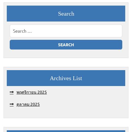
Search
Archives List
พฤศจิกายน 2025
ตุลาคม 2025