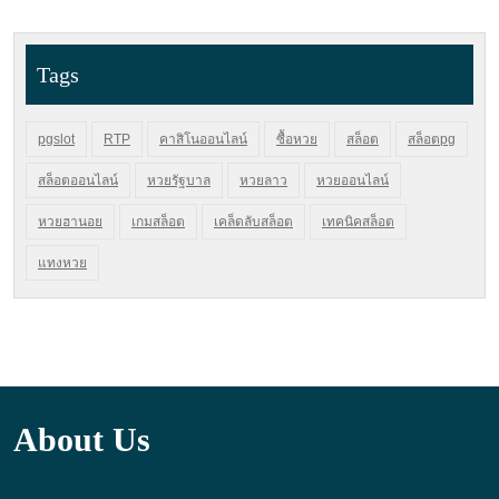
Tags
pgslot
RTP
คาสิโนออนไลน์
ซื้อหวย
สล็อต
สล็อตpg
สล็อตออนไลน์
หวยรัฐบาล
หวยลาว
หวยออนไลน์
หวยฮานอย
เกมสล็อต
เคล็ดลับสล็อต
เทคนิคสล็อต
แทงหวย
About Us